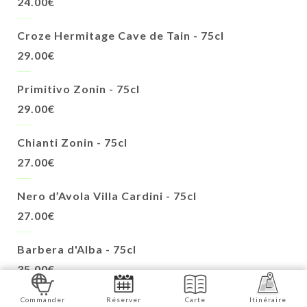
24.00€
Croze Hermitage Cave de Tain - 75cl
29.00€
Primitivo Zonin - 75cl
29.00€
Chianti Zonin - 75cl
27.00€
Nero d’Avola Villa Cardini - 75cl
27.00€
Barbera d'Alba - 75cl
35.00€
Commander
Réserver
Carte
Itinéraire
Barolo Serradenari - 75cl