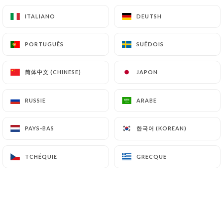
mortadelle, pesto de pistache
ITALIANO
ITALIANO
DEUTSH
DEUTSH
18.00€
Funghi
PORTUGUÊS
PORTUGUÊS
SUÉDOIS
SUÉDOIS
Crème de truffe, mozzarella fior di latte, burrata,
champignons, roquette, copeaux de parmesan
简体中文 (CHINESE)
简体中文 (CHINESE)
JAPON
JAPON
18.00€
RUSSIE
RUSSIE
ARABE
ARABE
Pistachio
Crème de pistache, mozzarella fior di latte,
한국어 (KOREAN)
한국어 (KOREAN)
PAYS-BAS
PAYS-BAS
mortadelle, straciatella, parmesan
18.00€
TCHÉQUIE
TCHÉQUIE
GRECQUE
GRECQUE
Pizza du moment
Renseignez-vous auprès de la squadra