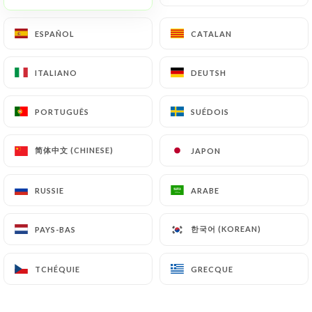
645 AVIS
ESPAÑOL
ESPAÑOL
CATALAN
CATALAN
RESTAURANT ITALIEN - PIZZERIA
ITALIANO
ITALIANO
DEUTSH
DEUTSH
94 Avenue Félix Faure
69003 Lyon France
PORTUGUÊS
PORTUGUÊS
SUÉDOIS
SUÉDOIS
简体中文 (CHINESE)
简体中文 (CHINESE)
JAPON
JAPON
RUSSIE
RUSSIE
ARABE
ARABE
한국어 (KOREAN)
한국어 (KOREAN)
PAYS-BAS
PAYS-BAS
TCHÉQUIE
TCHÉQUIE
GRECQUE
GRECQUE
Qui sommes nous?