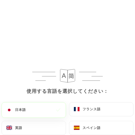
ホワイトベース
ローストヤギ
白い生地、フィオール・ディ・ラテ・モッツァレ
ラ、ヤギのチーズ、蜂蜜、ナッツ
16.00€
チーズ4個
ホワイトペースト、フィオールディラッテモッツァ
レラ、ヤギチーズ、ゴルゴンゾーラ、パルメザンチ
ーズの削りかす
使用する言語を選択してください：
使用する言語を選択してください：
16.00€
フランス語
フランス語
日本語
日本語
トリノ
ホワイトパスタ、モッツァレラ・フィオル・ディ・
英語
英語
スペイン語
スペイン語
ラテ、ゴルゴンゾーラ、卵、パルマハム、ルッコラ