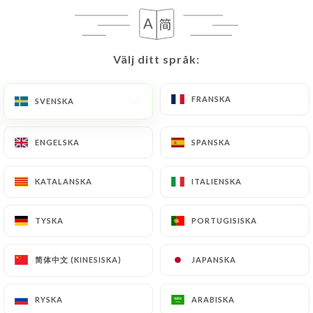
SV
MENY
Välj ditt språk:
Välj ditt språk:
FRANSKA
FRANSKA
SVENSKA
SVENSKA
/
HEM
OMDÖMEN
ENGELSKA
ENGELSKA
SPANSKA
SPANSKA
Omdömen
KATALANSKA
KATALANSKA
ITALIENSKA
ITALIENSKA
TYSKA
TYSKA
PORTUGISISKA
PORTUGISISKA
645 omdömen på Uniiti
简体中文 (KINESISKA)
简体中文 (KINESISKA)
JAPANSKA
JAPANSKA
4.7 / 5
RYSKA
RYSKA
ARABISKA
ARABISKA
100 % verkliga, verifierade omdömen.