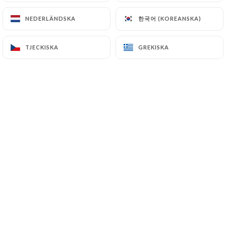
한국어 (KOREANSKA)
한국어 (KOREANSKA)
NEDERLÄNDSKA
NEDERLÄNDSKA
fabrice b. bedömd
F
TJECKISKA
TJECKISKA
GREKISKA
GREKISKA
4/5
Qualité de l'accueil, rapidité du service et
générosité des plats
07/07/2026
•
04:41
morad E. bedömd
M
5/5
07/07/2026
•
06:41
Isabelle R. bedömd
I
5/5
Le service est rapide. Les serveurs sont
sympas et la nourriture très bonne