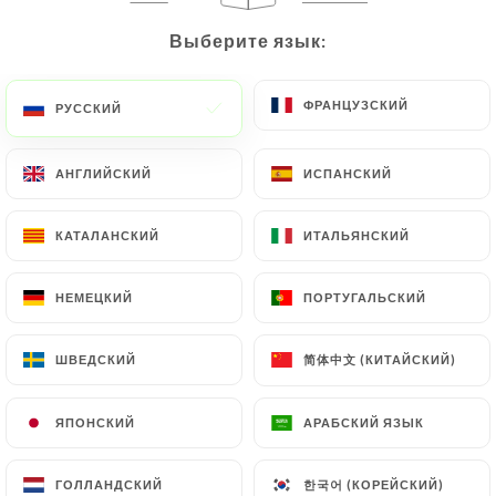
Выберите язык:
Выберите язык:
RU
МЕНЮ
ФРАНЦУЗСКИЙ
ФРАНЦУЗСКИЙ
РУССКИЙ
РУССКИЙ
АНГЛИЙСКИЙ
АНГЛИЙСКИЙ
ИСПАНСКИЙ
ИСПАНСКИЙ
/
ГЛАВНАЯ СТРАНИЦА
СВЯЗАТЬСЯ С НАМИ
Связаться С Нами
КАТАЛАНСКИЙ
КАТАЛАНСКИЙ
ИТАЛЬЯНСКИЙ
ИТАЛЬЯНСКИЙ
НЕМЕЦКИЙ
НЕМЕЦКИЙ
ПОРТУГАЛЬСКИЙ
ПОРТУГАЛЬСКИЙ
简体中文 (КИТАЙСКИЙ)
简体中文 (КИТАЙСКИЙ)
ШВЕДСКИЙ
ШВЕДСКИЙ
ЯПОНСКИЙ
ЯПОНСКИЙ
АРАБСКИЙ ЯЗЫК
АРАБСКИЙ ЯЗЫК
Milano Trattoria
한국어 (КОРЕЙСКИЙ)
한국어 (КОРЕЙСКИЙ)
ГОЛЛАНДСКИЙ
ГОЛЛАНДСКИЙ